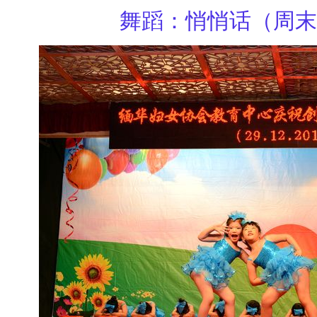
舞蹈：悄悄话（周末