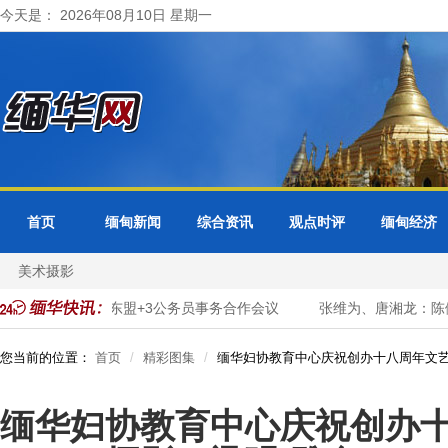
今天是： 2026年08月10日 星期一
首页
缅甸新闻
综合资讯
观点时评
缅甸经济
美术摄影
缅甸出席东盟+3公务员事务合作会议
张维为、唐湘龙：陈佩琪大陆行
您当前的位置：
首页
精彩图集
缅华妇协教育中心庆祝创办十八周年文艺
缅华妇协教育中心庆祝创办