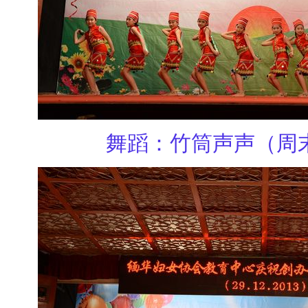
舞蹈：竹筒声声（周