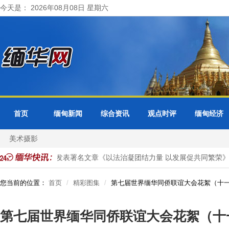
今天是： 2026年08月08日 星期六
首页
缅甸新闻
综合资讯
观点时评
缅甸经济
美术摄影
甸官媒发表署名文章《以法治凝团结力量 以发展促共同繁荣》
美国
您当前的位置：
首页
精彩图集
第七届世界缅华同侨联谊大会花絮（十一
第七届世界缅华同侨联谊大会花絮（十一