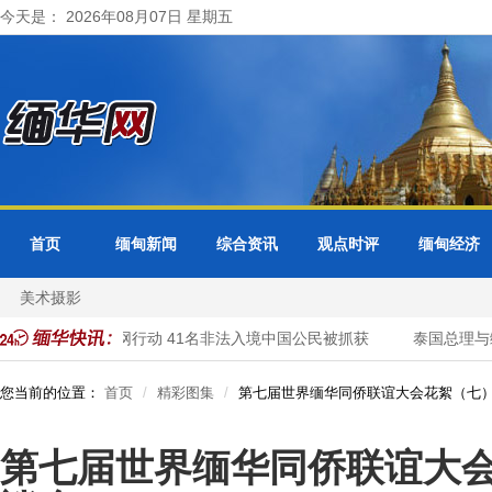
今天是： 2026年08月07日 星期五
首页
缅甸新闻
综合资讯
观点时评
缅甸经济
美术摄影
方开展清网行动 41名非法入境中国公民被抓获
泰国总理与缅甸总
您当前的位置：
首页
精彩图集
第七届世界缅华同侨联谊大会花絮（七
第七届世界缅华同侨联谊大