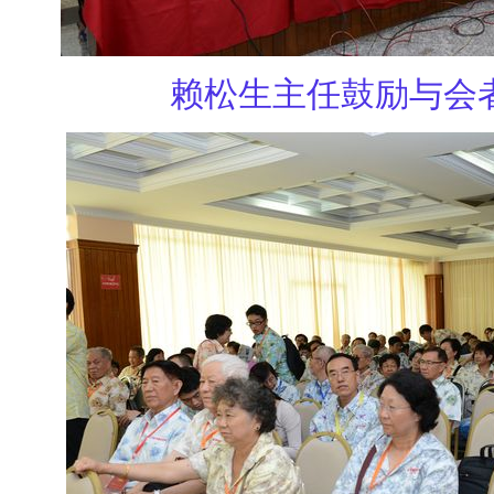
赖松生主任鼓励
与会