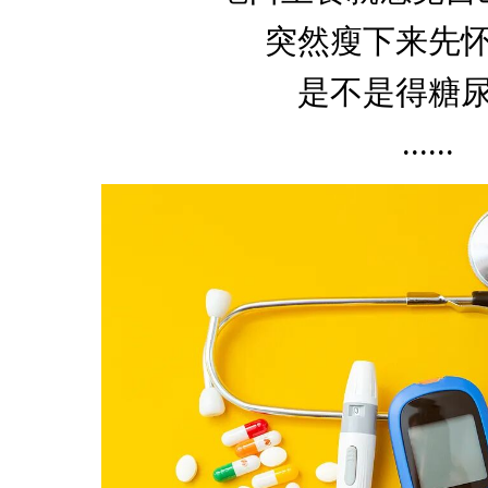
突然瘦下来先
是不是得糖
......