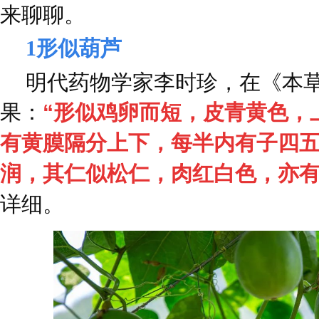
来聊聊。
1
形似葫芦
明代药物学家李时珍，在《本
果：
“形似鸡卵而短，皮青黄色，
有黄膜隔分上下，每半内有子四
润，其仁似松仁，肉红白色，亦有
详细。