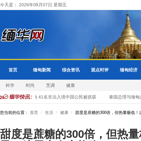
今天是： 2026年08月07日 星期五
首页
缅甸新闻
综合资讯
观点时评
缅甸经济
科学
时尚
烹调
健康
方开展清网行动 41名非法入境中国公民被抓获
泰国总理与缅甸总统
您当前的位置：
首页
生活
健康
甜度是蔗糖的300倍，但热量极低
甜度是蔗糖的300倍，但热