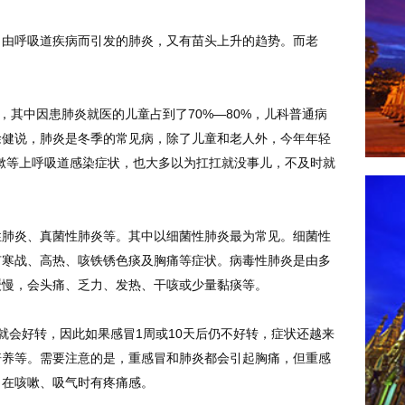
，由呼吸道疾病而引发的肺炎，又有苗头上升的趋势。而老
，其中因患肺炎就医的儿童占到了70%—80%，儿科普通病
徐健说，肺炎是冬季的常见病，除了儿童和老人外，今年年轻
嗽等上呼吸道感染症状，也大多以为扛扛就没事儿，不及时就
性肺炎、真菌性肺炎等。其中以细菌性肺炎最为常见。细菌性
有寒战、高热、咳铁锈色痰及胸痛等症状。病毒性肺炎是由多
缓慢，会头痛、乏力、发热、干咳或少量黏痰等。
就会好转，因此如果感冒1周或10天后仍不好转，症状还越来
培养等。需要注意的是，重感冒和肺炎都会引起胸痛，但重感
，在咳嗽、吸气时有疼痛感。