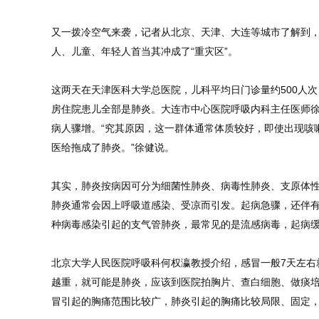
又一拨冷空气来袭，记者从北京、天津、大连等城市了解到
人、儿童、年轻人首当其冲成了“重灾区”。
这两天在天津医科大学总医院，儿科平均日门诊量约500人次
房住院患儿全部是肺炎。大连市中心医院呼吸内科主任医师
病人骤增。“究其原因，这一群体通常体质较好，即使出现咳
医给拖成了肺炎。”徐健说。
其实，肺炎按病因可分为细菌性肺炎、病毒性肺炎、支原体
肺炎通常会因上呼吸道感染、受凉而引发。起病急骤，还伴
种病毒感染引起的支气管肺炎，最常见的是流感病毒，起病
北京大学人民医院呼吸科何权瀛教授介绍，感冒一般7天左右
越重，就可能是肺炎，应该到医院拍胸片、查白细胞、做痰
冒引起的胸痛范围比较广，肺炎引起的胸痛比较局限、固定