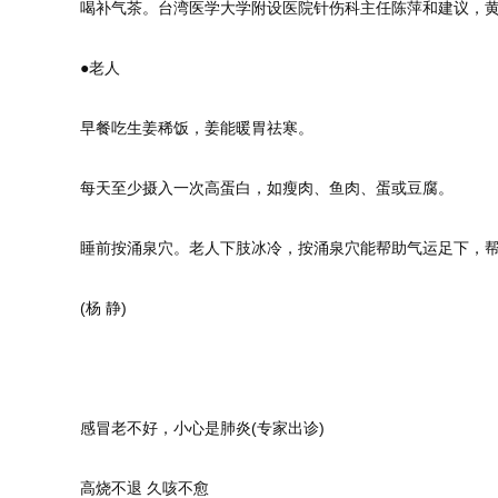
喝补气茶。台湾医学大学附设医院针伤科主任陈萍和建议，
●老人
早餐吃生姜稀饭，姜能暖胃祛寒。
每天至少摄入一次高蛋白，如瘦肉、鱼肉、蛋或豆腐。
睡前按涌泉穴。老人下肢冰冷，按涌泉穴能帮助气运足下，
(杨 静)
感冒老不好，小心是肺炎(专家出诊)
高烧不退 久咳不愈