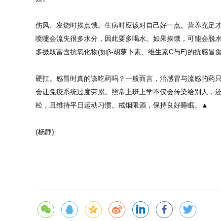
伤风、发烧时挨点饿。生病时应该对自己好一点。营养充足
喷嚏会流失很多水分，因此要多喝水。如果挨饿，可能会脱
多摄取富含抗氧化物(如β-胡萝卜素、维生素C与E)的抗感冒
硬扛。感冒时真的该吃药吗？一般而言，治感冒与流感的药
会让免疫系统过度劳累。照常上班上学不仅会传染给别人，
松，且维持平日运动习惯。戒烟限酒，保持良好睡眠。▲
(杨静)