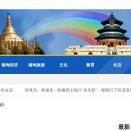
缅甸经济
缅甸旅游
文化
教育
生活
会议
张维为、唐湘龙：陈佩琪大陆行“未失联”，狠狠打了民进党的
诊)
最新