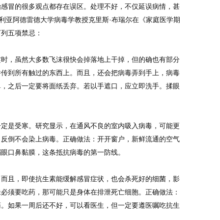
治感冒的很多观点都存在误区。处理不好，不仅延误病情，甚
大利亚阿德雷德大学病毒学教授克里斯·布瑞尔在《家庭医学期
下列五项禁忌：
嚏时，虽然大多数飞沫很快会掉落地上干掉，但的确也有部分
并传到所有触过的东西上。而且，还会把病毒弄到手上，病毒
鼻，之后一定要将面纸丢弃。若以手遮口，应立即洗手。揉眼
一定是受寒。研究显示，在通风不良的室内吸入病毒，可能更
，反倒不会染上病毒。正确做法：开开窗户，新鲜流通的空气
弱眼口鼻黏膜，这条抵抗病毒的第一防线。
。而且，即使抗生素能缓解感冒症状，也会杀死好的细菌，影
未必须要吃药，那可能只是身体在排泄死亡细胞。正确做法：
药。如果一周后还不好，可以看医生，但一定要遵医嘱吃抗生