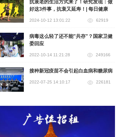
抗衰老的生活方式来了！研究发现：做
好这3件事，抗衰又延寿！| 每日健康
2024-10-12 13:01:22
62919
病毒这么轻了还不能"共存"？国家卫健
委回应
2022-10-14 11:21:28
249166
接种新冠疫苗不会引起白血病和糖尿病
2022-07-25 14:10:17
226181