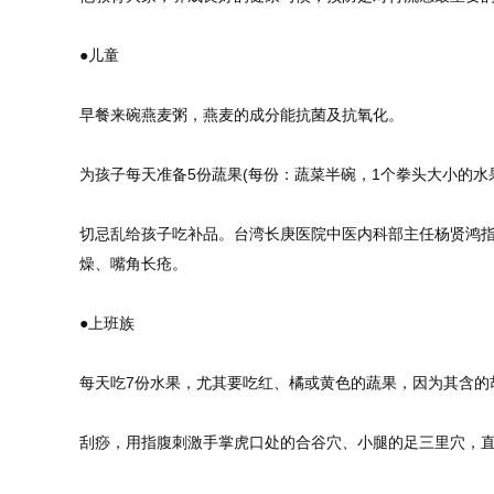
●儿童
早餐来碗燕麦粥，燕麦的成分能抗菌及抗氧化。
为孩子每天准备5份蔬果(每份：蔬菜半碗，1个拳头大小的水
切忌乱给孩子吃补品。台湾长庚医院中医内科部主任杨贤鸿
燥、嘴角长疮。
●上班族
每天吃7份水果，尤其要吃红、橘或黄色的蔬果，因为其含的
刮痧，用指腹刺激手掌虎口处的合谷穴、小腿的足三里穴，