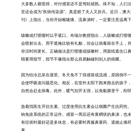
大多数人都觉得，对付感冒还不是驾轻就熟。殊不知，人们
至还会成为“疾病传染源”。真是赔了夫人又折兵。近日，澳
刊》上指出，当你开始喉咙痛、流鼻涕时，一定要注意远离
咳嗽或打喷嚏时以手遮口。布瑞尔教授指出，人咳嗽或打喷
会喷射出去。用手遮掩比较有礼貌，但会让病毒留在手上，
存活时间更长。正确做法是打喷嚏或咳嗽时，用面纸遮住口
睛要用指节，指节不像指尖那么容易触碰到别人的病菌。
因为怕冷总呆在屋里。冬天免不了得感冒或流感，原因倒不
会使呼吸道问题恶化。相反，在室外太阳下跑来跑去的孩子
自然会赶走病毒。此外，暖气别开太强，以免黏膜变干，削
急着找医生开抗生素。过度使用抗生素会让细菌产生抗药性
响免疫系统的正常运作。感冒一周后还有黄稠状的鼻涕，也
有症状时最好还是多休息，有必要时再服鼻塞药、退烧止痛
素。