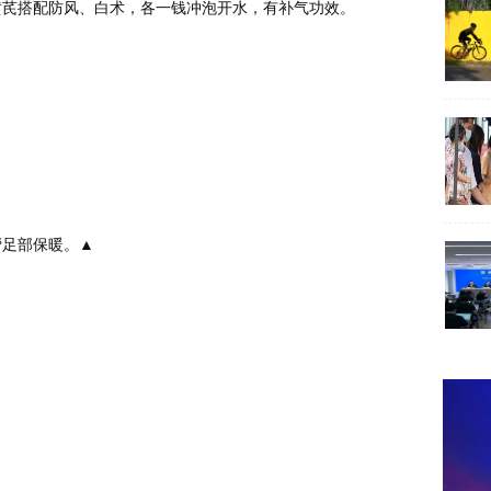
黄芪搭配防风、白术，各一钱冲泡开水，有补气功效。
帮足部保暖。▲