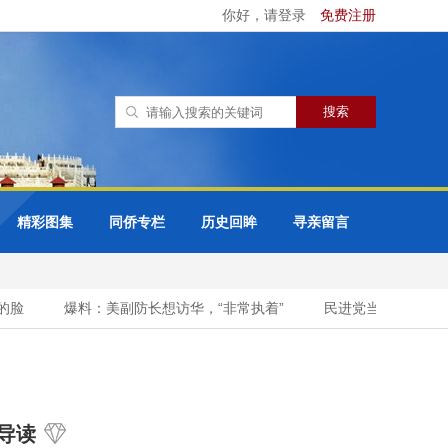
你好，请登录
免费注册
精彩图集
同侨专栏
历史回眸
寻亲留言
脸
爆料：美副防长想访华，“非常执着”
民进党当局挥霍重金为“
导读