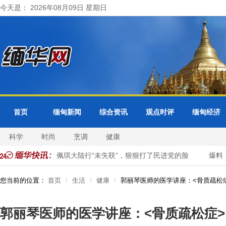
今天是： 2026年08月09日 星期日
首页
缅甸新闻
综合资讯
观点时评
缅甸经济
科学
时尚
烹调
健康
维为、唐湘龙：陈佩琪大陆行“未失联”，狠狠打了民进党的脸
爆料：
您当前的位置：
首页
生活
健康
郭丽琴医师的医学讲座：<骨质疏松
郭丽琴医师的医学讲座：<骨质疏松症>