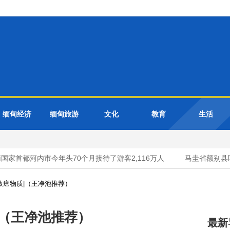
缅甸经济
缅甸旅游
文化
教育
生活
家首都河内市今年头70个月接待了游客2,116万人
马圭省额别县区
致癌物质|（王净池推荐）
|（王净池推荐）
最新