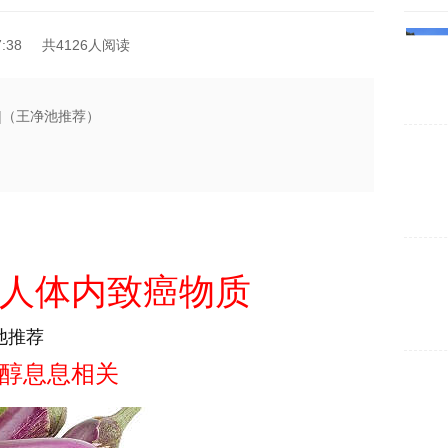
:38
共4126人阅读
|（王净池推荐）
人体内致癌物质
池推荐
醇息息相关