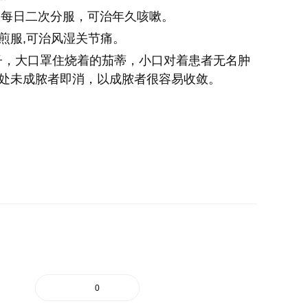
量，每日二次分服，可治年久咳嗽。
，水煎服,可治风湿关节痛。
筒子，大口罩住烧着的茄蒂，小口对着患者无名肿
患处未成脓者即消，以成脓者很容易收敛。
0