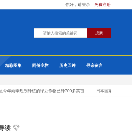
你好，请登录
免费注册
精彩图集
同侨专栏
历史回眸
寻亲留言
今年雨季规划种植的绿豆作物已种700多英亩
日本国家在缅甸的投
导读