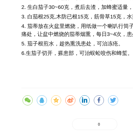
2. 生白茄子30~60克，煮后去渣，加蜂蜜适
3. 白茄根25克,木防已根15克，筋骨草15克
4. 茄蒂放在火盆里燃烧，用纸做一个喇叭行
痛处，让盆中燃烧的茄蒂烟熏，每日3~4次，
5. 茄子根煎水，趁热熏洗患处，可治冻疮。
6.生茄子切开，搽患部，可治蜈蚣咬伤和蜂蜇。
0