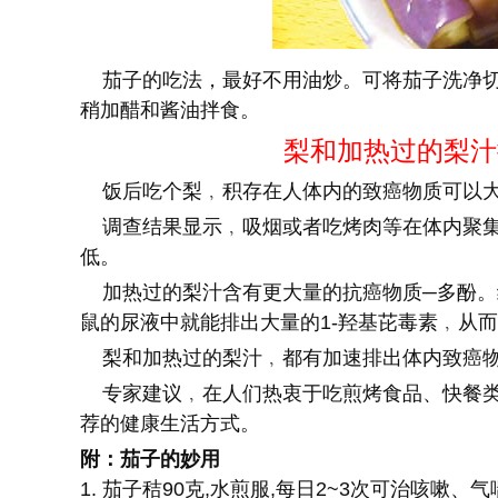
茄子的吃法，最好不用油炒。可将茄子洗净切
稍加醋和酱油拌食。
梨和加热过的梨汁
饭后吃个梨﹐积存在人体内的致癌物质可以
调查结果显示﹐吸烟或者吃烤肉等在体内聚集
低。
加热过的梨汁含有更大量的抗癌物质─多酚。
鼠的尿液中就能排出大量的1-羟基芘毒素﹐从
梨和加热过的梨汁﹐都有加速排出体内致癌物
专家建议﹐在人们热衷于吃煎烤食品、快餐类
荐的健康生活方式。
附：茄子的妙用
1. 茄子秸90克,水煎服,每日2~3次可治咳嗽、