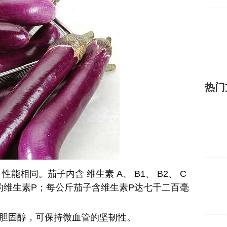
热门
同。茄子内含 维生素 A、 B1、 B2、 C
的维生素P；每公斤茄子含维生素P达七千二百毫
胆固醇，可保持微血管的坚韧性。