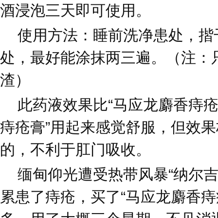
酒浸泡三天即可使用。
使用方法：睡前洗净患处，揩
处，最好能涂抹两三遍。（注：
渣）
此药液效果比“马应龙麝香痔疮
痔疮膏”用起来感觉舒服，但效
的，不利于肛门吸收。
缅甸仰光遭受热带风暴“纳尔吉
累患了痔疮，买了“马应龙麝香痔