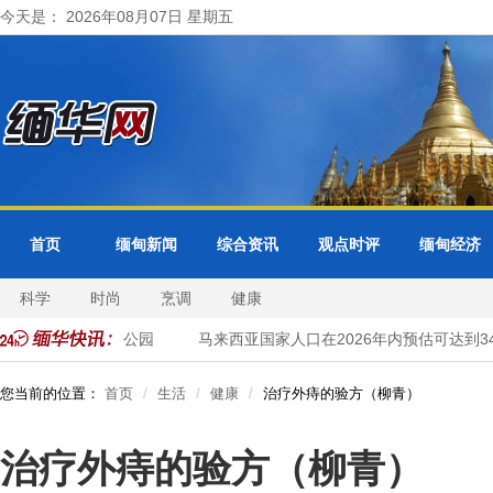
今天是： 2026年08月07日 星期五
首页
缅甸新闻
综合资讯
观点时评
缅甸经济
科学
时尚
烹调
健康
柬埔寨吴哥窟考古公园
马来西亚国家人口在2026年内预估可达到34
您当前的位置：
首页
生活
健康
治疗外痔的验方（柳青）
治疗外痔的验方（柳青）