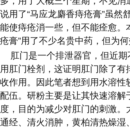
多，用了大概三个星期，不见消
说用了“马应龙麝香痔疮膏”虽然
能使痔疮消一些，但不能痊愈。
疮膏”用了不少名贵中药，但为
肛门是一个排泄器官，但近期
用肛门栓剂，这证明肛门除了有
收作用。因此笔者想到用水溶性
配伍。研粉主要是让其快速溶解
度，目的为减少对肛门的刺激。
通经、清火消肿，黄柏清热燥湿