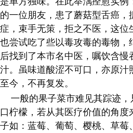
是单方独味。在此举渪痊愈实例
的一位朋友，患了蘑菇型舌癌，
症，束手无策，拒之不医，这位
也尝试吃了些以毒攻毒的毒物，
后找到了本市名中医，嘱饮含慢
汁。虽味道酸涩不可口，亦原汁
至今，不再复发。
一般的果子菜市难见其踪迹，只有在
口柠檬，若从其医疗价值的角度
子如：蓝莓、葡萄、樱桃、草莓