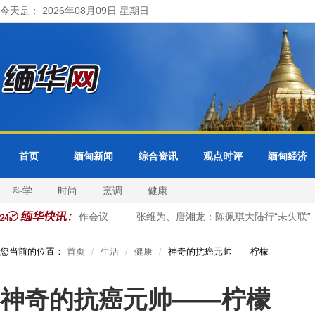
今天是： 2026年08月09日 星期日
首页
缅甸新闻
综合资讯
观点时评
缅甸经济
科学
时尚
烹调
健康
+3公务员事务合作会议
张维为、唐湘龙：陈佩琪大陆行“未失联”，
您当前的位置：
首页
生活
健康
神奇的抗癌元帅——柠檬
神奇的抗癌元帅——柠檬