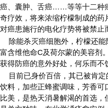
癌、囊肿、舌癌……等等十二种
奇疗效，将来浓缩柠檬制成的药
对癌患施行的电化疗势将被禁止
除能杀灭癌细胞外，柠檬还能
富含维他命C及荷尔蒙的美容剂
获得防癌的意外好处，何乐而不
目前已身价百倍，其已被肯定
饮料，加些正蜂蜜调味，芳香可
比美，是热天消暑解渴的首选，