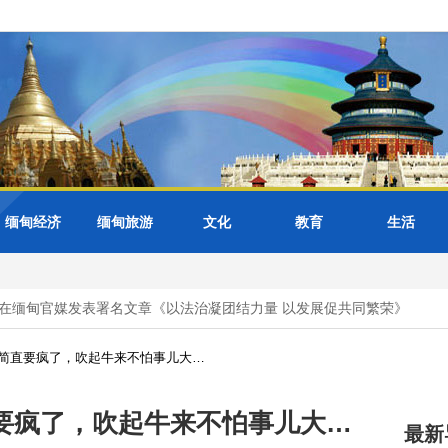
缅甸经济
缅甸旅游
文化
教育
生活
缅甸官媒发表署名文章《以法治凝团结力量 以发展促共同繁荣》
美
简直要疯了，吹起牛来不怕事儿大…
要疯了，吹起牛来不怕事儿大…
最新