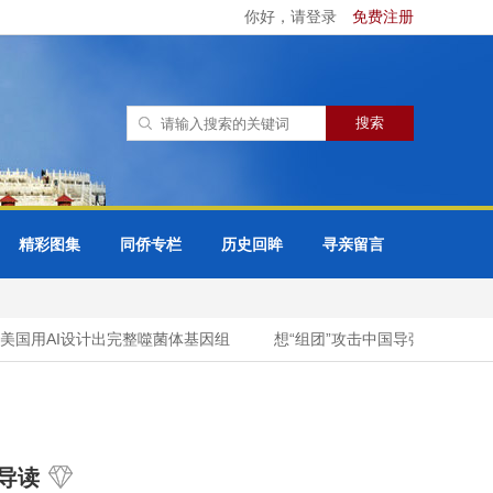
你好，请登录
免费注册
精彩图集
同侨专栏
历史回眸
寻亲留言
国用AI设计出完整噬菌体基因组
想“组团”攻击中国导弹试射？新西
导读